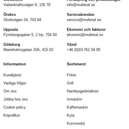
Vattenkraftsvägen 8, 135 70
info@multeral.se
Örebro
Serviceärenden
Skottvägen 24, 703 84
service@multeral.se
Uppsala
Ekonomi och fakturor
Fyrisborgsgatan 5, 2 trp, 754 50
ekonomi@multeral.se
Göteborg
Växel
Marieholmsgatan 10A, 415 02
+46 (0)10-761 04 00
Information
Sortiment
Kundtjänst
Fritös
Vanliga frågor
Grill
Om oss
Hamburgerbrödrost
Jobba hos oss
Ismaskin
Cookie policy
Kaffemaskin
Köpvillkor
Kyla
Korvmodul