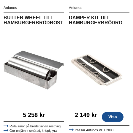
Antunes
Antunes
BUTTER WHEEL TILL
DAMPER KIT TILL
HAMBURGERBRÖDROST
HAMBURGERBRÖDROST
VCT-2000
5 258 kr
2 149 kr
Visa
Rulla smör på brödet innan rostning
Passar Antunes VCT-2000
Ger en jämnt smörad, krispig yta