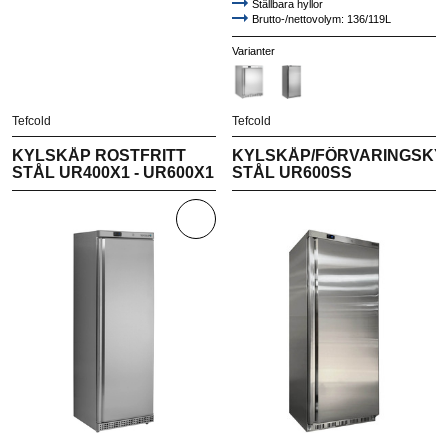
Ställbara hyllor
Brutto-/nettovolym: 136/119L
Varianter
Tefcold
Tefcold
KYLSKÅP ROSTFRITT
KYLSKÅP/FÖRVARINGSKYL
STÅL UR400X1 - UR600X1
STÅL UR600SS