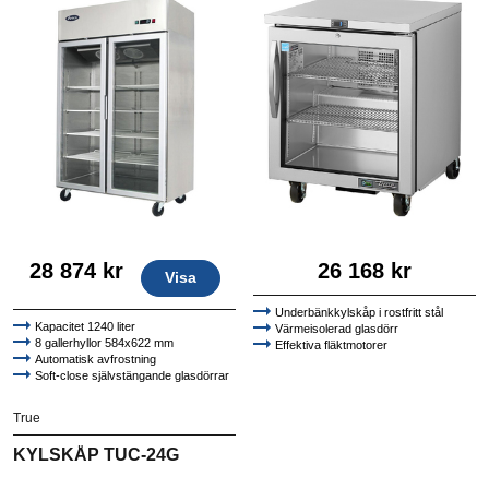
28 874 kr
26 168 kr
Visa
Underbänkkylskåp i rostfritt stål
Kapacitet 1240 liter
Värmeisolerad glasdörr
8 gallerhyllor 584x622 mm
Effektiva fläktmotorer
Automatisk avfrostning
Soft-close självstängande glasdörrar
50 mm isolering
Högkvalitativt AISI 304 rostfritt stål
True
KYLSKÅP TUC-24G