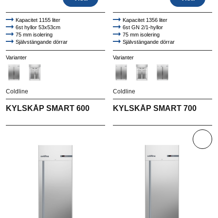
Kapacitet 1155 liter
Kapacitet 1356 liter
6st hyllor 53x53cm
6st GN 2/1-hyllor
75 mm isolering
75 mm isolering
Självstängande dörrar
Självstängande dörrar
Högkvalitativt AISI 304 rostfritt stål
Högkvalitativt AISI 304 rostfritt stål
Varianter
Varianter
Coldline
Coldline
KYLSKÅP SMART 600
KYLSKÅP SMART 700