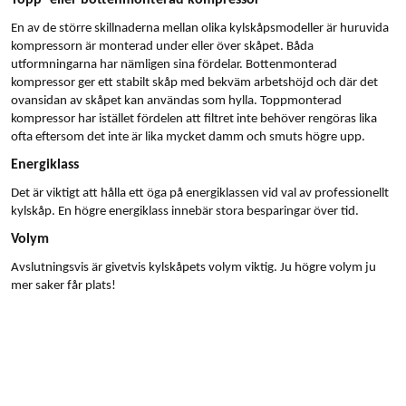
Topp- eller bottenmonterad kompressor
En av de större skillnaderna mellan olika kylskåpsmodeller är huruvida
kompressorn är monterad under eller över skåpet. Båda
utformningarna har nämligen sina fördelar. Bottenmonterad
kompressor ger ett stabilt skåp med bekväm arbetshöjd och där det
ovansidan av skåpet kan användas som hylla. Toppmonterad
kompressor har istället fördelen att filtret inte behöver rengöras lika
ofta eftersom det inte är lika mycket damm och smuts högre upp.
Energiklass
Det är viktigt att hålla ett öga på energiklassen vid val av professionellt
kylskåp. En högre energiklass innebär stora besparingar över tid.
Volym
Avslutningsvis är givetvis kylskåpets volym viktig. Ju högre volym ju
mer saker får plats!