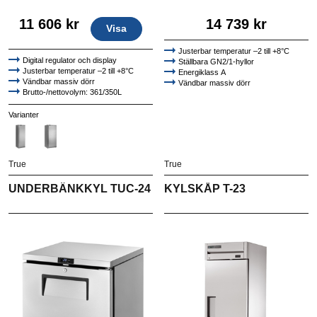
11 606 kr
14 739 kr
Visa
Justerbar temperatur –2 till +8°C
Digital regulator och display
Ställbara GN2/1-hyllor
Justerbar temperatur –2 till +8°C
Energiklass A
Vändbar massiv dörr
Vändbar massiv dörr
Brutto-/nettovolym: 361/350L
Exteriör och interiör i rostfritt stål
Varianter
True
True
UNDERBÄNKKYL TUC-24
KYLSKÅP T-23