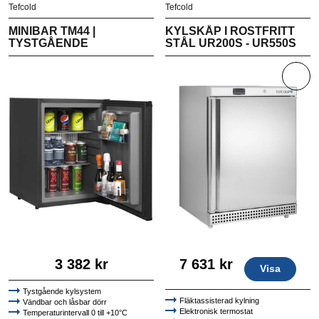
Tefcold
Tefcold
MINIBAR TM44 |
KYLSKÅP I ROSTFRITT
TYSTGÅENDE
STÅL UR200S - UR550S
3 382 kr
7 631 kr
Visa
Tystgående kylsystem
Fläktassisterad kylning
Vändbar och låsbar dörr
Elektronisk termostat
Temperaturintervall 0 till +10°C