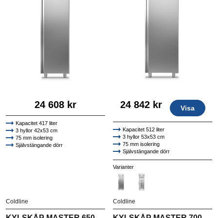
24 608 kr
24 842 kr
Visa
Kapacitet 417 liter
Kapacitet 512 liter
3 hyllor 42x53 cm
3 hyllor 53x53 cm
75 mm isolering
75 mm isolering
Självstängande dörr
Självstängande dörr
Högkvalitativt AISI 304 rostfritt stål
Högkvalitativt AISI 304 rostfritt stål
Varianter
Coldline
Coldline
KYLSKÅP MASTER 650
KYLSKÅP MASTER 700