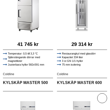
41 745 kr
29 314 kr
Temperatur: 0,5 till 3,3 °C
Restaurangkyl med glasdörr
Självstängande dörrar med
Kapacitet 334 liter
magnetlister
3 st GN 1/1-hyllor
Justerbara hyllor 582x591 mm
75 mm isolering
4 hjul, varav 2 låsbara
Självstängande dörr
Högkvalitativt AISI 304 rostfritt stål
Coldline
Coldline
KYLSKÅP MASTER 500
KYLSKÅP MASTER 600