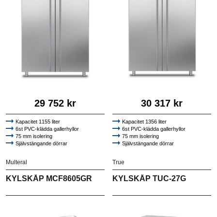
29 752 kr
30 317 kr
Kapacitet 1155 liter
Kapacitet 1356 liter
6st PVC-klädda gallerhyllor
6st PVC-klädda gallerhyllor
75 mm isolering
75 mm isolering
Självstängande dörrar
Självstängande dörrar
Högkvalitativt AISI 304 rostfritt stål
Högkvalitativt AISI 304 rostfritt stål
Multeral
True
KYLSKÅP MCF8605GR
KYLSKÅP TUC-27G