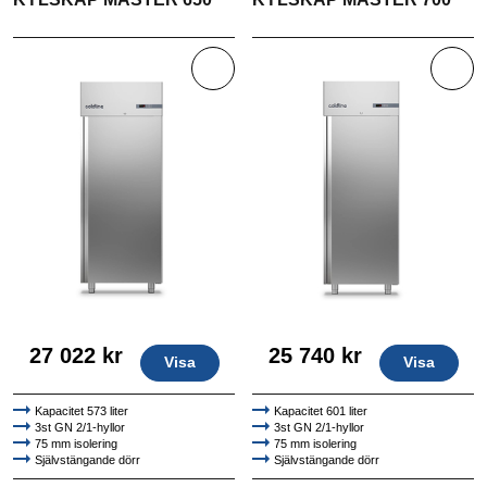
27 022 kr
25 740 kr
Visa
Visa
Kapacitet 573 liter
Kapacitet 601 liter
3st GN 2/1-hyllor
3st GN 2/1-hyllor
75 mm isolering
75 mm isolering
Självstängande dörr
Självstängande dörr
Högkvalitativt AISI 304 rostfritt stål
Högkvalitativt AISI 304 rostfritt stål