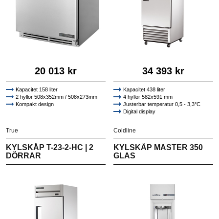
20 013 kr
34 393 kr
Kapacitet 158 liter
Kapacitet 438 liter
2 hyllor 508x352mm / 508x273mm
4 hyllor 582x591 mm
Kompakt design
Justerbar temperatur 0,5 - 3,3°C
Digital display
True
Coldline
KYLSKÅP T-23-2-HC | 2
KYLSKÅP MASTER 350
DÖRRAR
GLAS