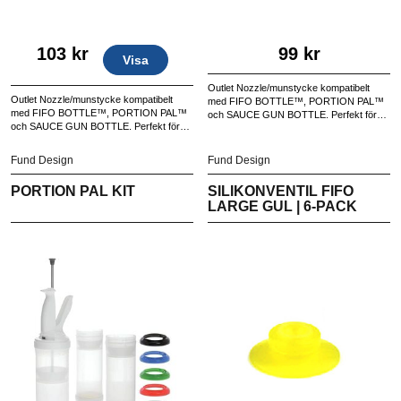
103 kr
99 kr
Visa
Outlet Nozzle/munstycke kompatibelt
Outlet Nozzle/munstycke kompatibelt
med FIFO BOTTLE™, PORTION PAL™
med FIFO BOTTLE™, PORTION PAL™
och SAUCE GUN BOTTLE. Perfekt för
och SAUCE GUN BOTTLE. Perfekt för
professionella kök som kräver noggrann
professionella kök som kräver noggrann
hantering av såser och dressingar.
hantering av såser och dressingar.
Levereras i 6-pack.
Fund Design
Fund Design
Levereras i 6-pack.
PORTION PAL KIT
SILIKONVENTIL FIFO
LARGE GUL | 6-PACK