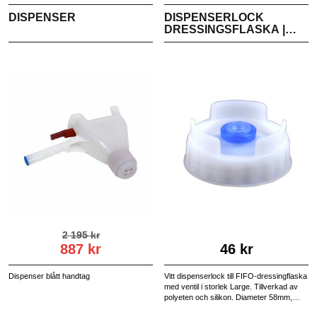
DISPENSER
DISPENSERLOCK
DRESSINGSFLASKA |
LARGE
2 195 kr
887 kr
46 kr
Dispenser blått handtag
Vitt dispenserlock till FIFO-dressingflaska
med ventil i storlek Large. Tillverkad av
polyeten och silikon. Diameter 58mm,
diameter gänga 53mm.