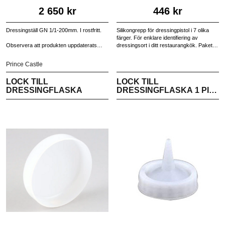
2 650 kr
446 kr
Dressingställ GN 1/1-200mm. I rostfritt.
Silikongrepp för dressingpistol i 7 olika
färger. För enklare identifiering av
Observera att produkten uppdaterats
dressingsort i ditt restaurangkök. Paketet
med den utskärning som visas på bild 2 i
innehåller 4 grepp av varje färg (totalt 28
bildspelet ovan.
grepp) och färgerna är vit, gul grå, blå,
Prince Castle
grön, svart och röd.
LOCK TILL
LOCK TILL
DRESSINGFLASKA
DRESSINGFLASKA 1 PIP |
6-PACK