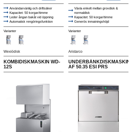
Användarvänlig och driftsäker
Växla enkelt mellan grovdisk &
Kapacitet: 50 korgar/timme
normaldisk
Leder ångan bakåt vid öppning
Kapacitet: 50 korgar/timme
Automatisk rengöringsfunktion
Generös inmatningshöjd
Stor disktank och effektivt silsystem
Leder ångan bakåt vid öppning
Automatisk rengöringsfunktion
Varianter
Varianter
Wexiödisk
Aristarco
KOMBIDISKMASKIN WD-
UNDERBÄNKDISKMASKIN
12S
AF 50.35 ESI PRS