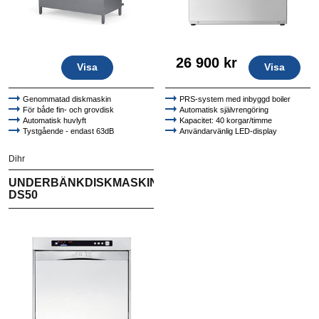
26 900 kr
Visa
Visa
Genommatad diskmaskin
PRS-system med inbyggd boiler
För både fin- och grovdisk
Automatisk självrengöring
Automatisk huvlyft
Kapacitet: 40 korgar/timme
Tystgående - endast 63dB
Användarvänlig LED-display
Diskcykler / korgar per timme:
90”-120”-180”-9’ / 40-30-20-7
Dihr
1 tallrikskorg 50 x 50 cm
1 glaskorg 50 x 50 cm
UNDERBÄNKDISKMASKIN
1 bestickhållare
DS50
1 inloppsslang 2 m
1 avloppsslang 2,5 m