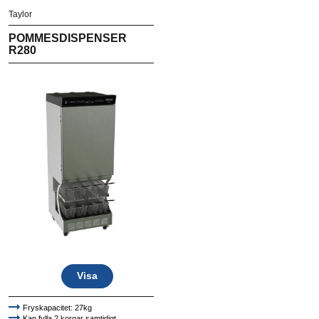
Taylor
POMMESDISPENSER
R280
Visa
Fryskapacitet: 27kg
Kan fylla 2 korgar samtidigt