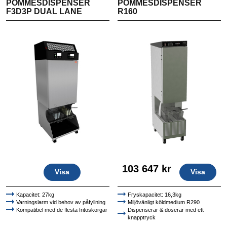
POMMESDISPENSER
POMMESDISPENSER
F3D3P DUAL LANE
R160
103 647 kr
Visa
Visa
Kapacitet: 27kg
Fryskapacitet: 16,3kg
Varningslarm vid behov av påfyllning
Miljövänligt köldmedium R290
Kompatibel med de flesta fritöskorgar
Dispenserar & doserar med ett
knapptryck