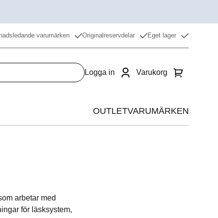
nadsledande varumärken
Originalreservdelar
Eget lager
Logga in
Varukorg
OUTLET
VARUMÄRKEN
Värme
Kyla
Beredning
r som arbetar med
Restaurangdiskmaskin
ingar för läsksystem,