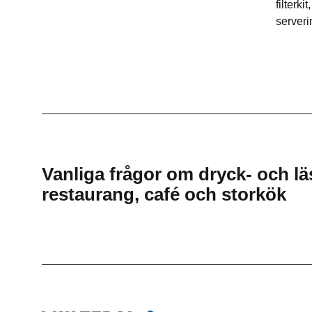
filterki
Korvutrustning
Vinkyl
serveri
Pastakokare
Frysskåp
Restaurangugn
Frysbänk
Restaurangspis
Displayfrys
Stekbord
Glassfrys
Övrigt
Ismaskin
Vanliga frågor om dryck- och läs
restaurang, café och storkök
Blast chiller
Mjukglassmaskin
Slushmaskin
Pommesdispenser