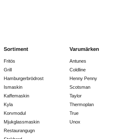
Sortiment
Varumärken
Fritös
Antunes
Grill
Coldline
Hamburgerbrödrost
Henny Penny
Ismaskin
Scotsman
Kaffemaskin
Taylor
Kyla
Thermoplan
Korvmodul
True
Mjukglassmaskin
Unox
Restaurangugn