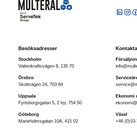
Dryck
Besöksadresser
Kontakta
Stockholm
Försäljni
Vattenkraftsvägen 8, 135 70
info@multe
Örebro
Serviceä
Skottvägen 24, 703 84
service@m
Uppsala
Ekonomi o
Fyrisborgsgatan 5, 2 trp, 754 50
ekonomi@m
Göteborg
Växel
Marieholmsgatan 10A, 415 02
+46 (0)10-