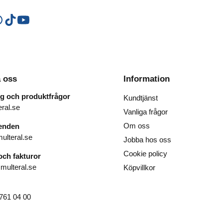
Ugnstillbehör
Utensilier
Övrigt
 oss
Information
ng och produktfrågor
Kundtjänst
ral.se
Vanliga frågor
Om oss
renden
ulteral.se
Jobba hos oss
Cookie policy
ch fakturor
ulteral.se
Köpvillkor
761 04 00