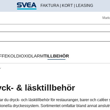
FAKTURA | KORT | LEASING
Mark
FFE
KOLDIOXIDLARM
TILLBEHÖR
r
Helautomatisk kaffemaskin
Beredningstillbehör
Espressomaskin
Brödroststillbehör
ck- & läsktillbehör
Bryggkaffelösning
Digitala instrument
tar du dryck- och läsktillbehör för restauranger, barer och cafée
Kaffekvarn
Disk & rengöring
ionella dryckessystem. Sortimentet omfattar bland annat anslutn