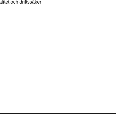
alitet och driftssäker
Rostfritt
Kaffe
Övrigt
Tillbehör