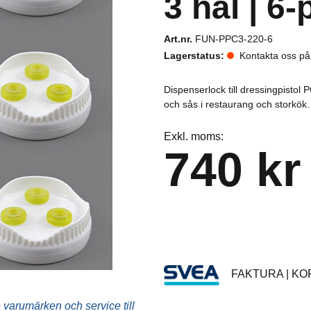
3 hål | 6
Dressingpistoler & flaskor
Art.nr.
FUN-PPC3-220-6
Dryck- & läsktillbehör
Lagerstatus:
Kontakta oss p
Fritöstillbehör
Dispenserlock till dressingpisto
Grill- och stekbordstillbehör
och sås i restaurang och storkök. 
Kaffetillbehör
Exkl. moms:
740 kr
Kantiner & lock
Kyl- och frysskåpstillbehör
Mjukglassmaskinstillbehör
Ostpumpstillbehör
FAKTURA | KOR
Stativ & hjul
varumärken och service till