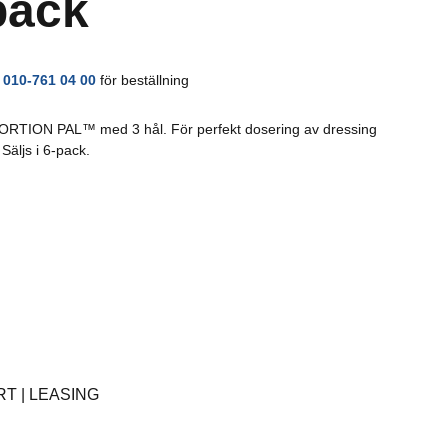
-pack
Rostfritt
Kaffe
å
010-761 04 00
för beställning
Övrigt
l PORTION PAL™ med 3 hål. För perfekt dosering av dressing
Tillbehör
Säljs i 6-pack.
T | LEASING