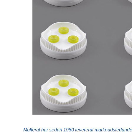
Korvutrustning
Vinkyl
Pastakokare
Frysskåp
Restaurangugn
Frysbänk
Restaurangspis
Displayfrys
Stekbord
Glassfrys
Övrigt
Ismaskin
Blast chiller
Mjukglassmaskin
Slushmaskin
Pommesdispenser
Multeral har sedan 1980 levererat marknadsledande 