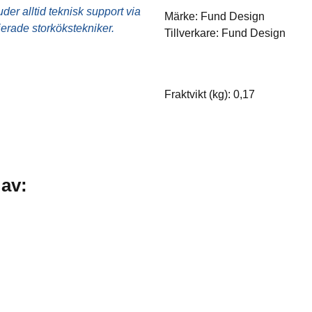
Ugnstillbehör
er alltid teknisk support via
Märke: Fund Design
fierade storkökstekniker.
Tillverkare: Fund Design
Utensilier
Övrigt
Fraktvikt (kg): 0,17
 av: