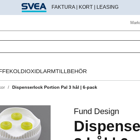
FAKTURA | KORT | LEASING
Mark
FFE
KOLDIOXIDLARM
TILLBEHÖR
kor
Dispenserlock Portion Pal 3 hål | 6-pack
Helautomatisk kaffemaskin
Beredningstillbehör
Espressomaskin
Brödroststillbehör
Fund Design
Bryggkaffelösning
Digitala instrument
Dispense
Kaffekvarn
Disk & rengöring