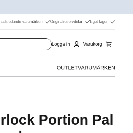
nadsledande varumärken
Originalreservdelar
Eget lager
Logga in
Varukorg
OUTLET
VARUMÄRKEN
Värme
Kyla
Beredning
rlock Portion Pal
Restaurangdiskmaskin