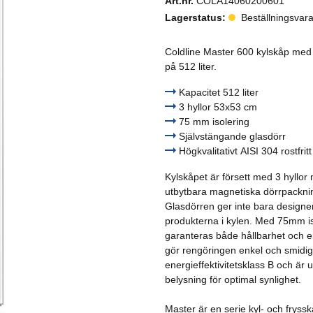
Art.nr.
COLA14060200601
Dressingpistoler & flaskor
Lagerstatus:
Beställningsvara
Dryck- & läsktillbehör
Coldline Master 600 kylskåp med 
på 512 liter.
Fritöstillbehör
Kapacitet 512 liter
Grill- och stekbordstillbehör
3 hyllor 53x53 cm
75 mm isolering
Kaffetillbehör
Självstängande glasdörr
Högkvalitativt AISI 304 rostfritt
Kantiner & lock
Kylskåpet är försett med 3 hyll
utbytbara magnetiska dörrpackning
Kyl- och frysskåpstillbehör
Glasdörren ger inte bara designe
produkterna i kylen. Med 75mm isol
Mjukglassmaskinstillbehör
garanteras både hållbarhet och e
gör rengöringen enkel och smidig
Ostpumpstillbehör
energieffektivitetsklass B och är
belysning för optimal synlighet.
Stativ & hjul
Master är en serie kyl- och frys