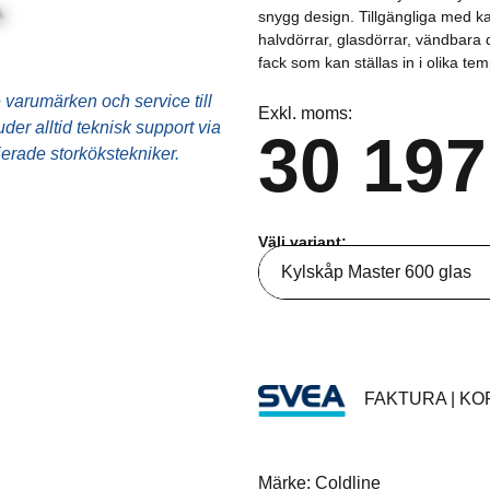
Ugnstillbehör
snygg design. Tillgängliga med kapa
halvdörrar, glasdörrar, vändbara
Utensilier
fack som kan ställas in i olika te
varumärken och service till
Övrigt
Exkl. moms:
er alltid teknisk support via
30 197
fierade storkökstekniker.
Välj variant:
Välj variant
Kylskåp Master 600
Kylskåp Master 600 glas
FAKTURA | KOR
Märke: Coldline