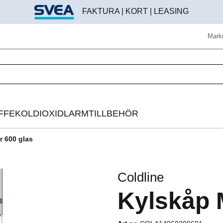
FAKTURA | KORT | LEASING
Mark
FFE
KOLDIOXIDLARM
TILLBEHÖR
r 600 glas
Helautomatisk kaffemaskin
Beredningstillbehör
Espressomaskin
Brödroststillbehör
Coldline
Bryggkaffelösning
Digitala instrument
Kylskåp 
Kaffekvarn
Disk & rengöring