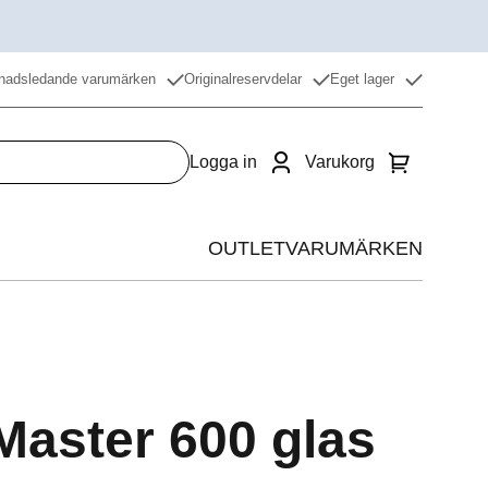
nadsledande varumärken
Originalreservdelar
Eget lager
Logga in
Varukorg
OUTLET
VARUMÄRKEN
Värme
Kyla
Beredning
Master 600 glas
Restaurangdiskmaskin