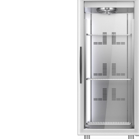
Korvutrustning
Vinkyl
Pastakokare
Frysskåp
Restaurangugn
Frysbänk
Restaurangspis
Displayfrys
Stekbord
Glassfrys
Övrigt
Ismaskin
Blast chiller
Mjukglassmaskin
Slushmaskin
Pommesdispenser