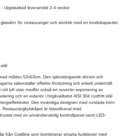
Rostfritt
 - Uppskattad leveranstid 2-4 veckor
Kaffe
glasdörr för restauranger och storkök med en bruttokapacitet
Övrigt
Tillbehör
 stål
or med måtten 53x53cm. Den självstängande dörren och
arna säkerställer effektiv förslutning och enkelt underhåll.
n ett lyft utan medför också en suverän exponering av
ering och en exteriör i högkvalitativt AISI 304 rostfritt stål
nergieffektivitet. Den invändiga designen med rundade hörn
. Restaurangkylskåpet är klassificerat med
 utrustat med en användarvänlig kontrollpanel samt LED-
skåp från Coldline som kombinerar smarta funktioner med