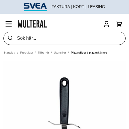
FAKTURA | KORT | LEASING
Startsida
Produkter
Tillbehör
Utensilier
Pizzaslicer / pizzaskärare