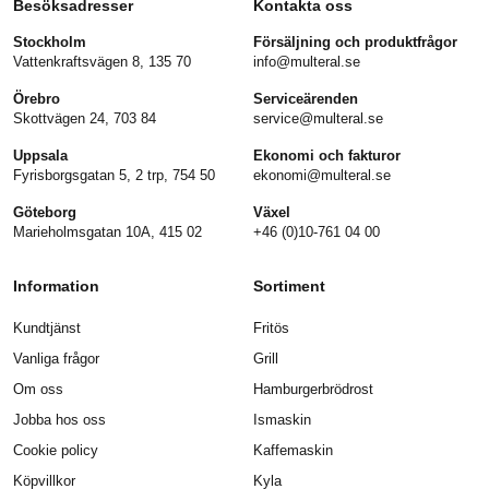
Besöksadresser
Kontakta oss
Stockholm
Försäljning och produktfrågor
Vattenkraftsvägen 8, 135 70
info@multeral.se
Örebro
Serviceärenden
Skottvägen 24, 703 84
service@multeral.se
Uppsala
Ekonomi och fakturor
Fyrisborgsgatan 5, 2 trp, 754 50
ekonomi@multeral.se
Göteborg
Växel
Marieholmsgatan 10A, 415 02
+46 (0)10-761 04 00
Information
Sortiment
Kundtjänst
Fritös
Vanliga frågor
Grill
Om oss
Hamburgerbrödrost
Jobba hos oss
Ismaskin
Cookie policy
Kaffemaskin
Köpvillkor
Kyla