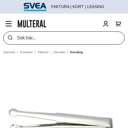
FAKTURA | KORT | LEASING
Startsida
Produkter
Tillbehör
Utensilier
Korvtång