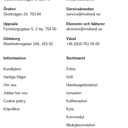
Örebro
Serviceärenden
Skottvägen 24, 703 84
service@multeral.se
Uppsala
Ekonomi och fakturor
Fyrisborgsgatan 5, 2 trp, 754 50
ekonomi@multeral.se
Göteborg
Växel
Marieholmsgatan 10A, 415 02
+46 (0)10-761 04 00
Information
Sortiment
Kundtjänst
Fritös
Vanliga frågor
Grill
Om oss
Hamburgerbrödrost
Jobba hos oss
Ismaskin
Cookie policy
Kaffemaskin
Köpvillkor
Kyla
Korvmodul
Mjukglassmaskin