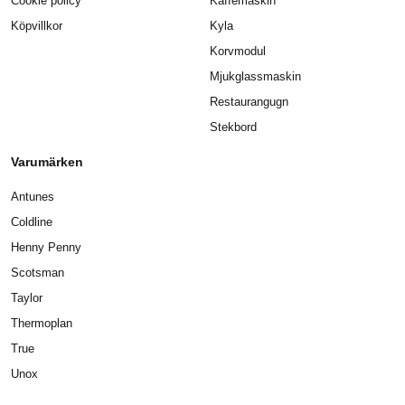
Cookie policy
Kaffemaskin
Köpvillkor
Kyla
Korvmodul
Mjukglassmaskin
Restaurangugn
Stekbord
Varumärken
Antunes
Coldline
Henny Penny
Scotsman
Taylor
Thermoplan
True
Unox