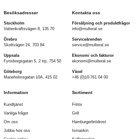
Besöksadresser
Kontakta oss
Stockholm
Försäljning och produktfrågor
Vattenkraftsvägen 8, 135 70
info@multeral.se
Örebro
Serviceärenden
Skottvägen 24, 703 84
service@multeral.se
Uppsala
Ekonomi och fakturor
Fyrisborgsgatan 5, 2 trp, 754 50
ekonomi@multeral.se
Göteborg
Växel
Marieholmsgatan 10A, 415 02
+46 (0)10-761 04 00
Information
Sortiment
Kundtjänst
Fritös
Vanliga frågor
Grill
Om oss
Hamburgerbrödrost
Jobba hos oss
Ismaskin