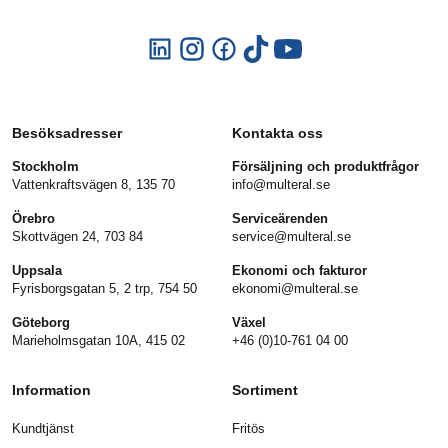
Besöksadresser
Kontakta oss
Stockholm
Försäljning och produktfrågor
Vattenkraftsvägen 8, 135 70
info@multeral.se
Örebro
Serviceärenden
Skottvägen 24, 703 84
service@multeral.se
Uppsala
Ekonomi och fakturor
Fyrisborgsgatan 5, 2 trp, 754 50
ekonomi@multeral.se
Göteborg
Växel
Marieholmsgatan 10A, 415 02
+46 (0)10-761 04 00
Information
Sortiment
Kundtjänst
Fritös