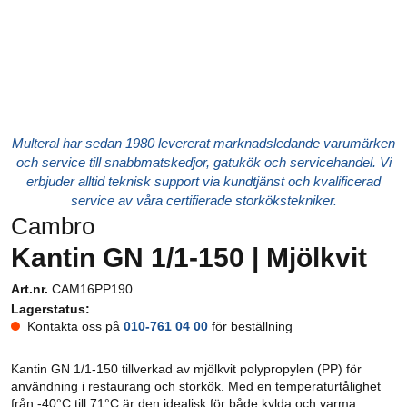
Multeral har sedan 1980 levererat marknadsledande varumärken
och service till snabbmatskedjor, gatukök och servicehandel. Vi
erbjuder alltid teknisk support via kundtjänst och kvalificerad
service av våra certifierade storkökstekniker.
Cambro
Kantin GN 1/1-150 | Mjölkvit
Art.nr.
CAM16PP190
Lagerstatus:
Kontakta oss på
010-761 04 00
för beställning
Kantin GN 1/1-150 tillverkad av mjölkvit polypropylen (PP) för
användning i restaurang och storkök. Med en temperaturtålighet
från -40°C till 71°C är den idealisk för både kylda och varma