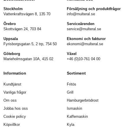
Stockholm
Försäljning och produktfrågor
Vattenkraftsvägen 8, 135 70
info@multeral.se
Örebro
Serviceärenden
Skottvägen 24, 703 84
service@multeral.se
Uppsala
Ekonomi och fakturor
Fyrisborgsgatan 5, 2 trp, 754 50
ekonomi@multeral.se
Göteborg
Växel
Marieholmsgatan 10A, 415 02
+46 (0)10-761 04 00
Information
Sortiment
Kundtjänst
Fritös
Vanliga frågor
Grill
Om oss
Hamburgerbrödrost
Jobba hos oss
Ismaskin
Cookie policy
Kaffemaskin
Köpvillkor
Kyla