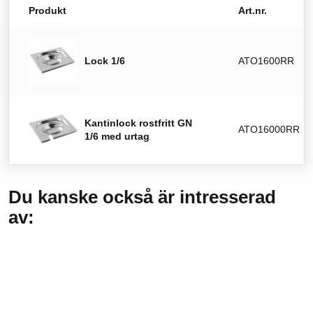
Produkt
Art.nr.
Lock 1/6
ATO1600RR
Kantinlock rostfritt GN
ATO16000RR
1/6 med urtag
Du kanske också är intresserad
av: