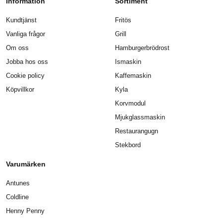
Information
Sortiment
Kundtjänst
Fritös
Vanliga frågor
Grill
Om oss
Hamburgerbrödrost
Jobba hos oss
Ismaskin
Cookie policy
Kaffemaskin
Köpvillkor
Kyla
Korvmodul
Mjukglassmaskin
Restaurangugn
Stekbord
Varumärken
Antunes
Coldline
Henny Penny