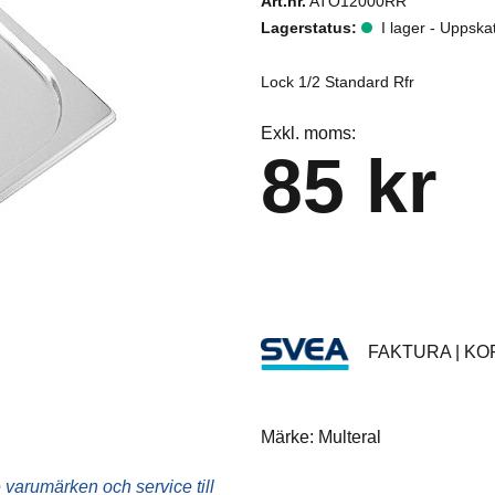
Art.nr.
ATO12000RR
Dressingpistoler & flaskor
Lagerstatus:
I lager - Uppska
Dryck- & läsktillbehör
Lock 1/2 Standard Rfr
Fritöstillbehör
Exkl. moms:
85 kr
Grill- och stekbordstillbehör
Kaffetillbehör
Kantiner & lock
Kyl- och frysskåpstillbehör
FAKTURA | KOR
Mjukglassmaskinstillbehör
Ostpumpstillbehör
Märke: Multeral
Stativ & hjul
varumärken och service till