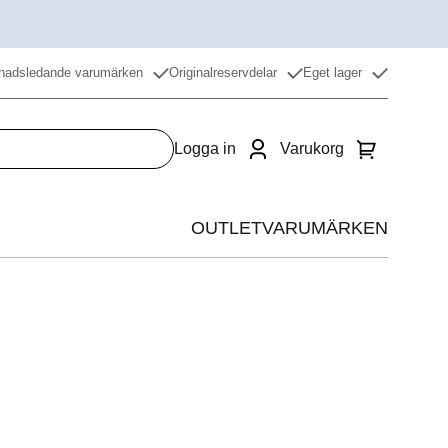
nadsledande varumärken
Originalreservdelar
Eget lager
Logga in
Varukorg
OUTLET
VARUMÄRKEN
Värme
Kyla
Beredning
Restaurangdiskmaskin