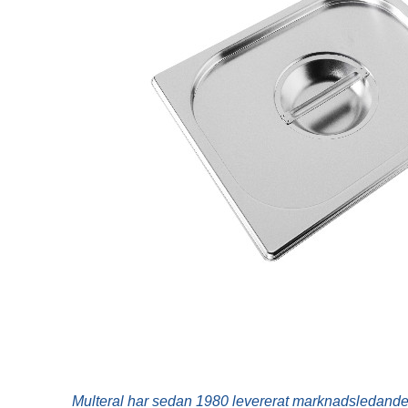
Korvutrustning
Vinkyl
Pastakokare
Frysskåp
Restaurangugn
Frysbänk
Restaurangspis
Displayfrys
Stekbord
Glassfrys
Övrigt
Ismaskin
Blast chiller
Mjukglassmaskin
Slushmaskin
Pommesdispenser
Multeral har sedan 1980 levererat marknadsledande 