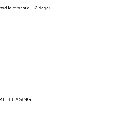
Rostfritt
ttad leveranstid 1-3 dagar
Kaffe
Övrigt
Tillbehör
T | LEASING