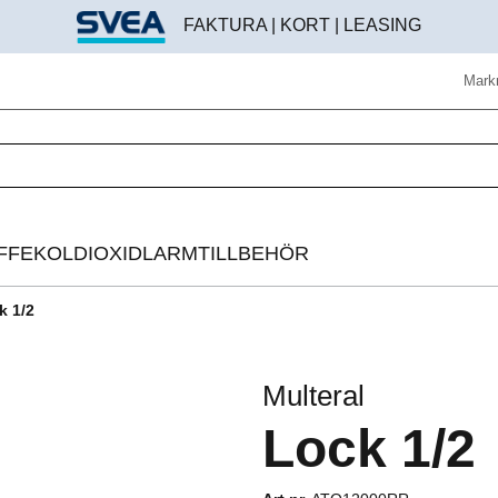
FAKTURA | KORT | LEASING
Mark
FFE
KOLDIOXIDLARM
TILLBEHÖR
k 1/2
Helautomatisk kaffemaskin
Beredningstillbehör
Espressomaskin
Brödroststillbehör
Multeral
Bryggkaffelösning
Digitala instrument
Lock 1/2
Kaffekvarn
Disk & rengöring