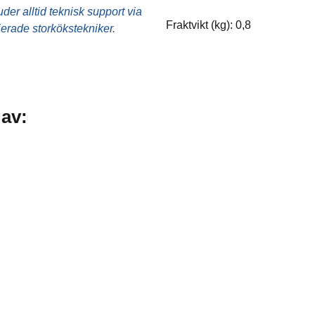
Ugnstillbehör
er alltid teknisk support via
Fraktvikt (kg): 0,8
fierade storkökstekniker.
Utensilier
Övrigt
 av: