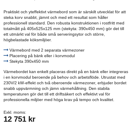
Praktiskt och yteffektivt värmebord som är särskilt utvecklat för att
steka korv snabbt, jämnt och med ett resultat som håller
professionell standard. Den robusta konstruktionen i rostfritt med
totalmått på 405x525x125 mm (stekyta: 390x450 mm) gör det till
ett utmärkt val för både små serveringsytor och större,
högbelastade köksmiljöer.
Värmebord med 2 separata värmezoner
Placering på bänk eller i korvmodul
Stekyta 390x450 mm
Värmebordet kan enkelt placeras direkt på en bänk eller integreras
i en korvmodul beroende på behov och arbetsflöde. Utrustat med
230V/2 kW-effekt och två oberoende värmezoner, erbjuder bordet
snabb uppvärmning och jämn värmehållning. Den stabila
temperaturen gör det till ett driftsäkert och effektivt val för
professionella miljöer med höga krav på tempo och kvalitet.
Exkl. moms:
12 751 kr