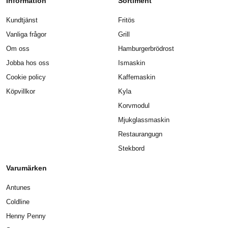
Information
Sortiment
Kundtjänst
Fritös
Vanliga frågor
Grill
Om oss
Hamburgerbrödrost
Jobba hos oss
Ismaskin
Cookie policy
Kaffemaskin
Köpvillkor
Kyla
Korvmodul
Mjukglassmaskin
Restaurangugn
Stekbord
Varumärken
Antunes
Coldline
Henny Penny