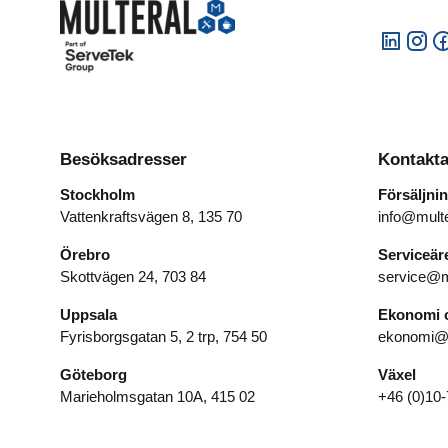
Besöksadresser
Kontakta
Stockholm
Försäljni
Vattenkraftsvägen 8, 135 70
info@multe
Örebro
Serviceä
Skottvägen 24, 703 84
service@m
Uppsala
Ekonomi o
Fyrisborgsgatan 5, 2 trp, 754 50
ekonomi@m
Göteborg
Växel
Marieholmsgatan 10A, 415 02
+46 (0)10-