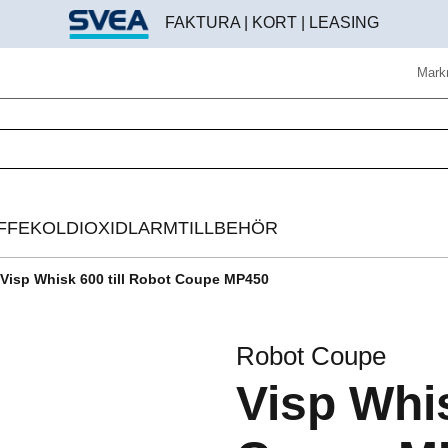
FAKTURA | KORT | LEASING
Mark
FFE
KOLDIOXIDLARM
TILLBEHÖR
Visp Whisk 600 till Robot Coupe MP450
Helautomatisk kaffemaskin
Beredningstillbehör
Espressomaskin
Brödroststillbehör
Robot Coupe
Bryggkaffelösning
Digitala instrument
Visp Whis
Kaffekvarn
Disk & rengöring