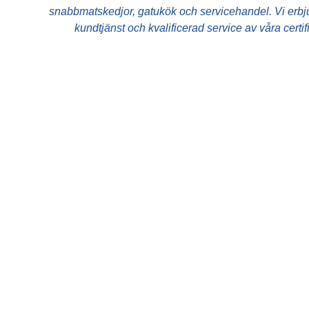
Dryck
snabbmatskedjor, gatukök och servicehandel. Vi erbjud
kundtjänst och kvalificerad service av våra certi