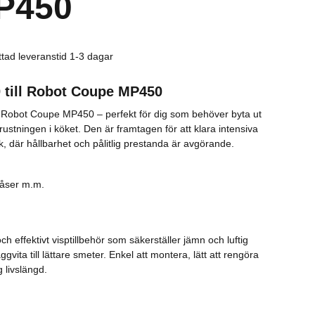
P450
Rostfritt
Kaffe
ttad leveranstid 1-3 dagar
Övrigt
0 till Robot Coupe MP450
Tillbehör
till Robot Coupe MP450 – perfekt för dig som behöver byta ut
trustningen i köket. Den är framtagen för att klara intensiva
, där hållbarhet och pålitlig prestanda är avgörande.
såser m.m.
och effektivt visptillbehör som säkerställer jämn och luftig
ggvita till lättare smeter. Enkel att montera, lätt att rengöra
ng livslängd.