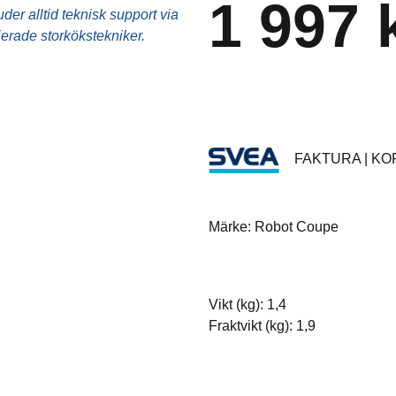
1 997 
Ugnstillbehör
er alltid teknisk support via
fierade storkökstekniker.
Utensilier
Övrigt
FAKTURA | KOR
Märke: Robot Coupe
Vikt (kg): 1,4
Fraktvikt (kg): 1,9