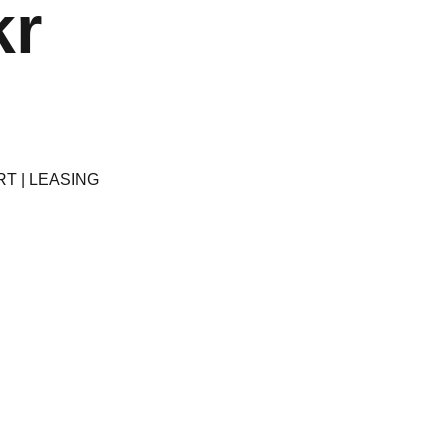
kr
T | LEASING