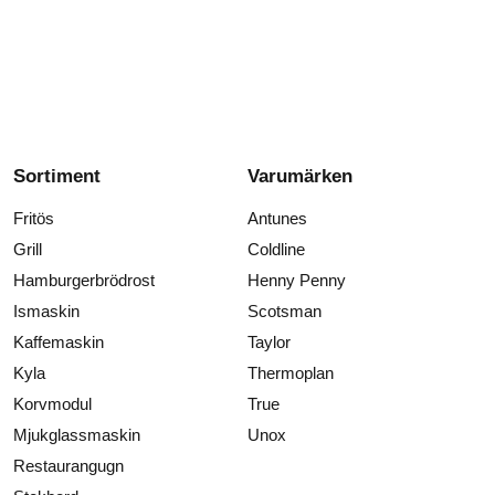
Sortiment
Varumärken
Fritös
Antunes
Grill
Coldline
Hamburgerbrödrost
Henny Penny
Ismaskin
Scotsman
Kaffemaskin
Taylor
Kyla
Thermoplan
Korvmodul
True
Mjukglassmaskin
Unox
Restaurangugn