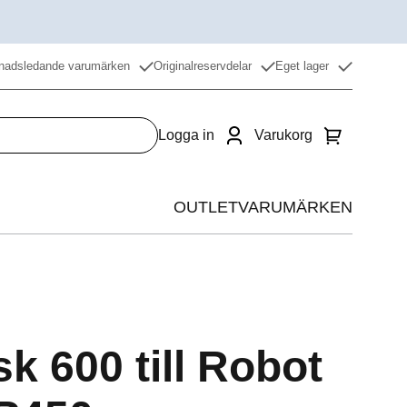
nadsledande varumärken
Originalreservdelar
Eget lager
Logga in
Varukorg
OUTLET
VARUMÄRKEN
Värme
Kyla
Beredning
k 600 till Robot
Restaurangdiskmaskin