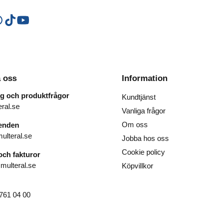
 oss
Information
ng och produktfrågor
Kundtjänst
ral.se
Vanliga frågor
Om oss
renden
ulteral.se
Jobba hos oss
Cookie policy
ch fakturor
ulteral.se
Köpvillkor
761 04 00