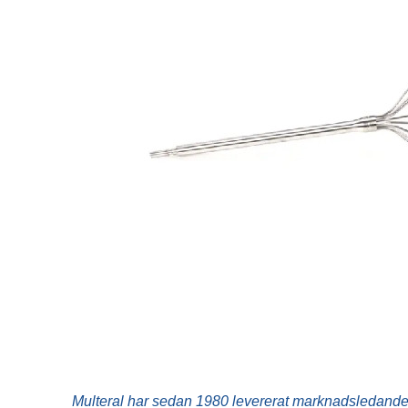
Korvutrustning
Vinkyl
Pastakokare
Frysskåp
Restaurangugn
Frysbänk
Restaurangspis
Displayfrys
Stekbord
Glassfrys
Övrigt
Ismaskin
Blast chiller
Mjukglassmaskin
Slushmaskin
Pommesdispenser
Multeral har sedan 1980 levererat marknadsledande 