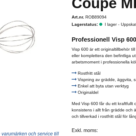
Coupe M
Dressingpistoler & flaskor
Art.nr.
ROB89094
Dryck- & läsktillbehör
Lagerstatus:
I lager - Uppska
Fritöstillbehör
Professionell Visp 60
Grill- och stekbordstillbehör
Visp 600 är ett originaltillbehör 
eller komplettera den befintliga u
Kaffetillbehör
arbetsmoment i professionella kök
Kantiner & lock
Rostfritt stål
Vispning av grädde, äggvita, 
Kyl- och frysskåpstillbehör
Enkel att byta utan verktyg
Originaldel
Mjukglassmaskinstillbehör
Med Visp 600 får du ett kraftfullt 
konsistens i allt från grädde och ä
Ostpumpstillbehör
och tillverkad i rostfritt stål för lå
Stativ & hjul
Exkl. moms:
varumärken och service till