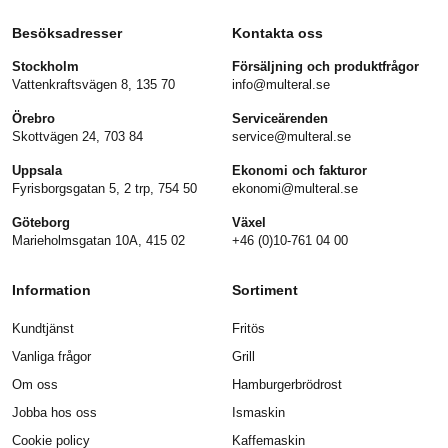
Besöksadresser
Kontakta oss
Stockholm
Försäljning och produktfrågor
Vattenkraftsvägen 8, 135 70
info@multeral.se
Örebro
Serviceärenden
Skottvägen 24, 703 84
service@multeral.se
Uppsala
Ekonomi och fakturor
Fyrisborgsgatan 5, 2 trp, 754 50
ekonomi@multeral.se
Göteborg
Växel
Marieholmsgatan 10A, 415 02
+46 (0)10-761 04 00
Information
Sortiment
Kundtjänst
Fritös
Vanliga frågor
Grill
Om oss
Hamburgerbrödrost
Jobba hos oss
Ismaskin
Cookie policy
Kaffemaskin