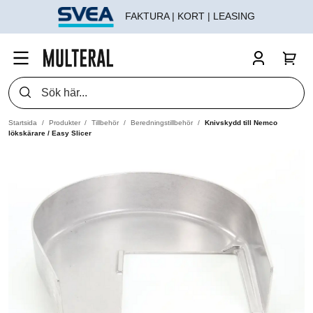
FAKTURA | KORT | LEASING
Startsida
Produkter
Tillbehör
Beredningstillbehör
Knivskydd till Nemco
lökskärare / Easy Slicer