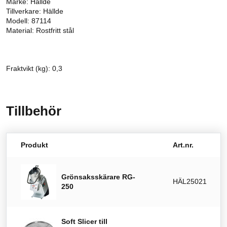
Märke: Hällde
Tillverkare: Hällde
Modell: 87114
Material: Rostfritt stål
Fraktvikt (kg): 0,3
Tillbehör
Produkt
Art.nr.
Grönsaksskärare RG-
HÄL25021
250
Soft Slicer till