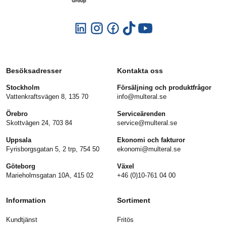
Besöksadresser
Kontakta oss
Stockholm
Försäljning och produktfrågor
Vattenkraftsvägen 8, 135 70
info@multeral.se
Örebro
Serviceärenden
Skottvägen 24, 703 84
service@multeral.se
Uppsala
Ekonomi och fakturor
Fyrisborgsgatan 5, 2 trp, 754 50
ekonomi@multeral.se
Göteborg
Växel
Marieholmsgatan 10A, 415 02
+46 (0)10-761 04 00
Information
Sortiment
Kundtjänst
Fritös