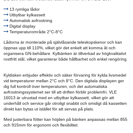
13 rymliga lådor
Utbytbar kylkassett
Automatisk avfrostning
Digital display
Temperaturområde 2°C-8°C
Lådorna är monterade på självlåsande teleskopskenor och kan
öppnas upp till 110%, vilket gör det enkelt att komma åt och
organisera GN-behållare. Kylbänken är tillverkad av högkvalitativt
rostfritt stål, vilket garanterar både hållbarhet och enkel rengöring.
Kyldisken erbjuder effektiv och säker förvaring för kylda livsmedel
vid temperaturer mellan 2°C och 8°C. Den digitala displayen ger
dig full kontroll över temperaturen, och det automatiska
avfrostningssystemet ser till att driften förblir problemfri. VLE
16013 är utrustad med en utbytbar kylkassett, vilket gör att
underhåll och service går otroligt snabbt och smidigt då kassetten
direkt kan bytas ut istället för att servas på plats.
Med justerbara fötter kan höjden på bänken anpassas mellan 855
och 915mm för ergonomi och flexibilitet.