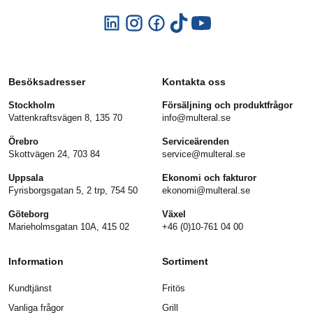
Besöksadresser
Kontakta oss
Stockholm
Försäljning och produktfrågor
Vattenkraftsvägen 8, 135 70
info@multeral.se
Örebro
Serviceärenden
Skottvägen 24, 703 84
service@multeral.se
Uppsala
Ekonomi och fakturor
Fyrisborgsgatan 5, 2 trp, 754 50
ekonomi@multeral.se
Göteborg
Växel
Marieholmsgatan 10A, 415 02
+46 (0)10-761 04 00
Information
Sortiment
Kundtjänst
Fritös
Vanliga frågor
Grill