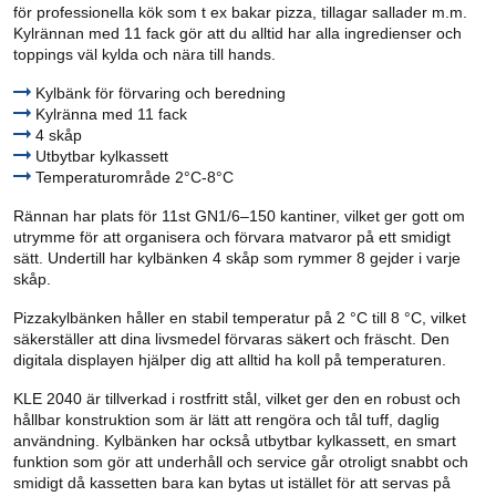
för professionella kök som t ex bakar pizza, tillagar sallader m.m.
Kylrännan med 11 fack gör att du alltid har alla ingredienser och
toppings väl kylda och nära till hands.
Kylbänk för förvaring och beredning
Kylränna med 11 fack
4 skåp
Utbytbar kylkassett
Temperaturområde 2°C-8°C
Rännan har plats för 11st GN1/6–150 kantiner, vilket ger gott om
utrymme för att organisera och förvara matvaror på ett smidigt
sätt. Undertill har kylbänken 4 skåp som rymmer 8 gejder i varje
skåp.
Pizzakylbänken håller en stabil temperatur på 2 °C till 8 °C, vilket
säkerställer att dina livsmedel förvaras säkert och fräscht. Den
digitala displayen hjälper dig att alltid ha koll på temperaturen.
KLE 2040 är tillverkad i rostfritt stål, vilket ger den en robust och
hållbar konstruktion som är lätt att rengöra och tål tuff, daglig
användning. Kylbänken har också utbytbar kylkassett, en smart
funktion som gör att underhåll och service går otroligt snabbt och
smidigt då kassetten bara kan bytas ut istället för att servas på