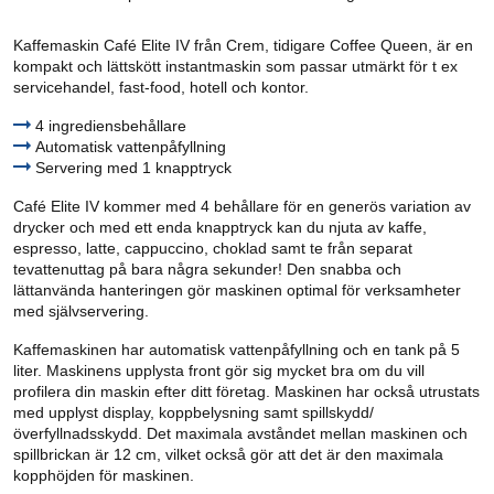
Kaffemaskin Café Elite IV från Crem, tidigare Coffee Queen, är en
kompakt och lättskött instantmaskin som passar utmärkt för t ex
servicehandel, fast-food, hotell och kontor.
4 ingrediensbehållare
Automatisk vattenpåfyllning
Servering med 1 knapptryck
Café Elite IV kommer med 4 behållare för en generös variation av
drycker och med ett enda knapptryck kan du njuta av kaffe,
espresso, latte, cappuccino, choklad samt te från separat
tevattenuttag på bara några sekunder! Den snabba och
lättanvända hanteringen gör maskinen optimal för verksamheter
med självservering.
Kaffemaskinen har automatisk vattenpåfyllning och en tank på 5
liter. Maskinens upplysta front gör sig mycket bra om du vill
profilera din maskin efter ditt företag. Maskinen har också utrustats
med upplyst display, koppbelysning samt spillskydd/
överfyllnadsskydd. Det maximala avståndet mellan maskinen och
spillbrickan är 12 cm, vilket också gör att det är den maximala
kopphöjden för maskinen.