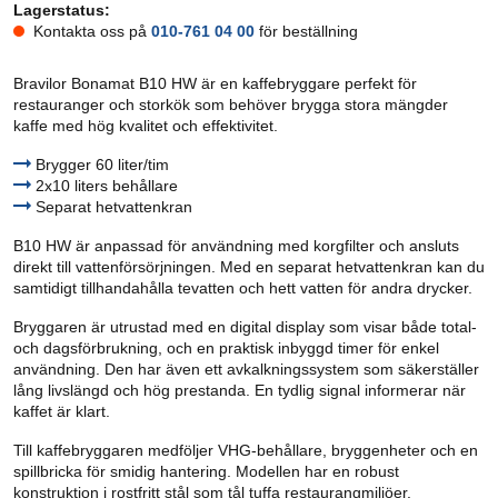
Lagerstatus:
Kontakta oss på
010-761 04 00
för beställning
Bravilor Bonamat B10 HW är en kaffebryggare perfekt för
restauranger och storkök som behöver brygga stora mängder
kaffe med hög kvalitet och effektivitet.
Brygger 60 liter/tim
2x10 liters behållare
Separat hetvattenkran
B10 HW är anpassad för användning med korgfilter och ansluts
direkt till vattenförsörjningen. Med en separat hetvattenkran kan du
samtidigt tillhandahålla tevatten och hett vatten för andra drycker.
Bryggaren är utrustad med en digital display som visar både total-
och dagsförbrukning, och en praktisk inbyggd timer för enkel
användning. Den har även ett avkalkningssystem som säkerställer
lång livslängd och hög prestanda. En tydlig signal informerar när
kaffet är klart.
Till kaffebryggaren medföljer VHG-behållare, bryggenheter och en
spillbricka för smidig hantering. Modellen har en robust
konstruktion i rostfritt stål som tål tuffa restaurangmiljöer.