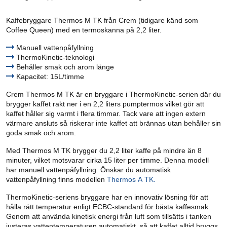
Kaffebryggare Thermos M TK från Crem (tidigare känd som
Coffee Queen) med en termoskanna på 2,2 liter.
Manuell vattenpåfyllning
ThermoKinetic-teknologi
Behåller smak och arom länge
Kapacitet: 15L/timme
Crem Thermos M TK är en bryggare i ThermoKinetic-serien där du
brygger kaffet rakt ner i en 2,2 liters pumptermos vilket gör att
kaffet håller sig varmt i flera timmar. Tack vare att ingen extern
värmare ansluts så riskerar inte kaffet att brännas utan behåller sin
goda smak och arom.
Med Thermos M TK brygger du 2,2 liter kaffe på mindre än 8
minuter, vilket motsvarar cirka 15 liter per timme. Denna modell
har manuell vattenpåfyllning. Önskar du automatisk
vattenpåfyllning finns modellen
Thermos A TK.
ThermoKinetic-seriens bryggare har en innovativ lösning för att
hålla rätt temperatur enligt ECBC-standard för bästa kaffesmak.
Genom att använda kinetisk energi från luft som tillsätts i tanken
justeras vattentemperaturen automatiskt, så att kaffet alltid bryggs