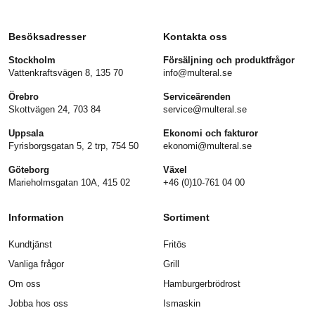
Besöksadresser
Kontakta oss
Stockholm
Försäljning och produktfrågor
Vattenkraftsvägen 8, 135 70
info@multeral.se
Örebro
Serviceärenden
Skottvägen 24, 703 84
service@multeral.se
Uppsala
Ekonomi och fakturor
Fyrisborgsgatan 5, 2 trp, 754 50
ekonomi@multeral.se
Göteborg
Växel
Marieholmsgatan 10A, 415 02
+46 (0)10-761 04 00
Information
Sortiment
Kundtjänst
Fritös
Vanliga frågor
Grill
Om oss
Hamburgerbrödrost
Jobba hos oss
Ismaskin