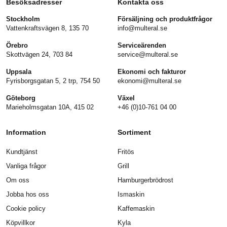
Besöksadresser
Kontakta oss
Stockholm
Försäljning och produktfrågor
Vattenkraftsvägen 8, 135 70
info@multeral.se
Örebro
Serviceärenden
Skottvägen 24, 703 84
service@multeral.se
Uppsala
Ekonomi och fakturor
Fyrisborgsgatan 5, 2 trp, 754 50
ekonomi@multeral.se
Göteborg
Växel
Marieholmsgatan 10A, 415 02
+46 (0)10-761 04 00
Information
Sortiment
Kundtjänst
Fritös
Vanliga frågor
Grill
Om oss
Hamburgerbrödrost
Jobba hos oss
Ismaskin
Cookie policy
Kaffemaskin
Köpvillkor
Kyla