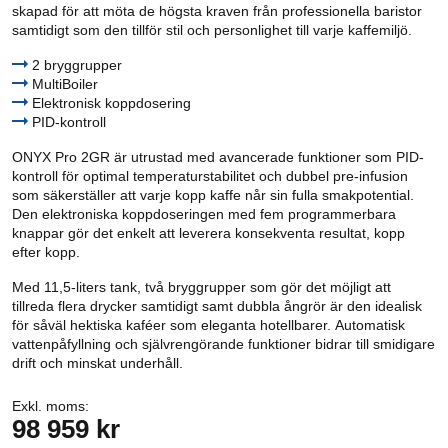
skapad för att möta de högsta kraven från professionella baristor
samtidigt som den tillför stil och personlighet till varje kaffemiljö.
2 bryggrupper
MultiBoiler
Elektronisk koppdosering
PID-kontroll
ONYX Pro 2GR är utrustad med avancerade funktioner som PID-
kontroll för optimal temperaturstabilitet och dubbel pre-infusion
som säkerställer att varje kopp kaffe når sin fulla smakpotential.
Den elektroniska koppdoseringen med fem programmerbara
knappar gör det enkelt att leverera konsekventa resultat, kopp
efter kopp.
Med 11,5-liters tank, två bryggrupper som gör det möjligt att
tillreda flera drycker samtidigt samt dubbla ångrör är den idealisk
för såväl hektiska kaféer som eleganta hotellbarer. Automatisk
vattenpåfyllning och självrengörande funktioner bidrar till smidigare
drift och minskat underhåll.
Exkl. moms:
98 959 kr