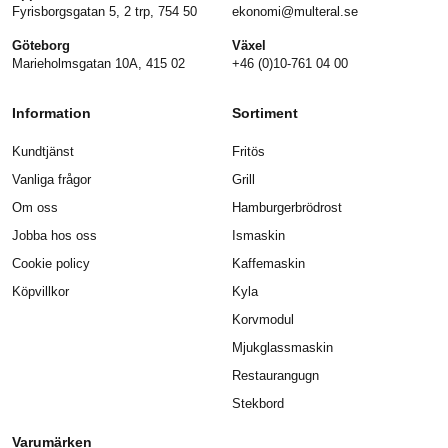
Fyrisborgsgatan 5, 2 trp, 754 50
ekonomi@multeral.se
Göteborg
Växel
Marieholmsgatan 10A, 415 02
+46 (0)10-761 04 00
Information
Sortiment
Kundtjänst
Fritös
Vanliga frågor
Grill
Om oss
Hamburgerbrödrost
Jobba hos oss
Ismaskin
Cookie policy
Kaffemaskin
Köpvillkor
Kyla
Korvmodul
Mjukglassmaskin
Restaurangugn
Stekbord
Varumärken