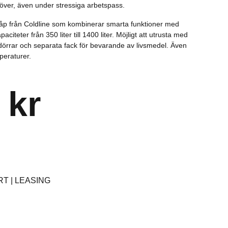
ehöver, även under stressiga arbetspass.
skåp från Coldline som kombinerar smarta funktioner med
citeter från 350 liter till 1400 liter. Möjligt att utrusta med
 dörrar och separata fack för bevarande av livsmedel. Även
mperaturer.
 kr
T | LEASING