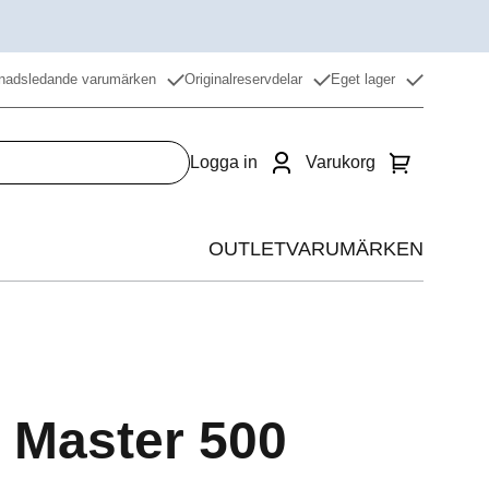
nadsledande varumärken
Originalreservdelar
Eget lager
Logga in
Varukorg
OUTLET
VARUMÄRKEN
Värme
Kyla
Beredning
 Master 500
Restaurangdiskmaskin