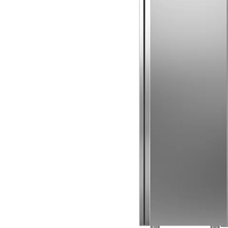
Korvutrustning
Vinkyl
Pastakokare
Frysskåp
Restaurangugn
Frysbänk
Restaurangspis
Displayfrys
Stekbord
Glassfrys
Övrigt
Ismaskin
Blast chiller
Mjukglassmaskin
Slushmaskin
Pommesdispenser