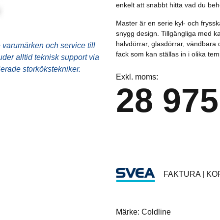
enkelt att snabbt hitta vad du b
Ugnstillbehör
Master är en serie kyl- och frys
Utensilier
snygg design. Tillgängliga med kapa
halvdörrar, glasdörrar, vändbara
varumärken och service till
Övrigt
fack som kan ställas in i olika te
er alltid teknisk support via
fierade storkökstekniker.
Exkl. moms:
28 975
FAKTURA | KOR
Märke: Coldline