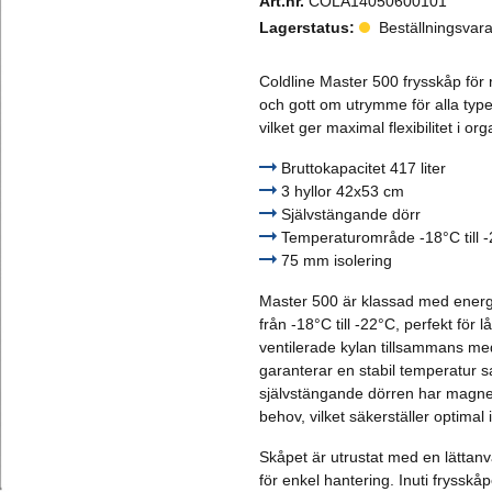
Art.nr.
COLA14050600101
Dressingpistoler & flaskor
Lagerstatus:
Beställningsvara
Dryck- & läsktillbehör
Coldline Master 500 frysskåp för 
och gott om utrymme för alla type
Fritöstillbehör
vilket ger maximal flexibilitet i o
Grill- och stekbordstillbehör
Bruttokapacitet 417 liter
3 hyllor 42x53 cm
Kaffetillbehör
Självstängande dörr
Temperaturområde -18°C till 
Kantiner & lock
75 mm isolering
Master 500 är klassad med energi
Kyl- och frysskåpstillbehör
från -18°C till -22°C, perfekt för 
ventilerade kylan tillsammans med 
Mjukglassmaskinstillbehör
garanterar en stabil temperatur s
självstängande dörren har magnet
Ostpumpstillbehör
behov, vilket säkerställer optimal 
Stativ & hjul
Skåpet är utrustat med en lättanvä
för enkel hantering. Inuti frysskå