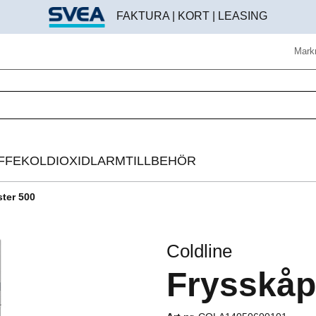
FAKTURA | KORT | LEASING
Mark
FFE
KOLDIOXIDLARM
TILLBEHÖR
ter 500
Helautomatisk kaffemaskin
Beredningstillbehör
Espressomaskin
Brödroststillbehör
Coldline
Bryggkaffelösning
Digitala instrument
Frysskåp
Kaffekvarn
Disk & rengöring