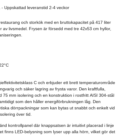
Rostfritt
 - Uppskattad leveranstid 2-4 veckor
Kaffe
restaurang och storkök med en bruttokapacitet på 417 liter
r av livsmedel. Frysen är försedd med tre 42x53 cm hyllor,
Övrigt
rganiseringen.
Tillbehör
-22°C
effektivitetsklass C och erbjuder ett brett temperaturområde
långvarig och säker lagring av frysta varor. Den kraftfulla,
75 mm isolering och en konstruktion i rostfritt AISI 304-stål
amtidigt som den håller energiförbrukningen låg. Den
iska dörrpackningar som kan bytas ut snabbt och enkelt vid
isolering över tid.
nd kontrollpanel där knappsatsen är intuitivt placerad i linje
pet finns LED-belysning som lyser upp alla hörn, vilket gör det