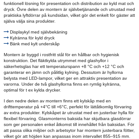
funktionell lösning för presentation och distribution av kyld mat och
dryck. Övre delen av montern är självbetjänande och utrustad med
praktiska lyftdörrar på kundsidan, vilket gör det enkelt för gäster att
själva välja sina produkter.
Displaykyl med självbekäning
Kylränna för kyld dryck
Bänk med kylt underskåp
Montern är byggd i rostfritt stål för en hållbar och hygienisk
konstruktion. Det fläktkylda utrymmet med glashyllor i
säkerhetsglas har ett temperaturspann +8 °C och +12 °C och
garanterar en jämn och pålitlig kylning. Dessutom är hyllorna
belysta med LED-lampor, vilket ger en attraktiv presentation av
varorna. Under de två glashyllorna finns en rymlig kylränna,
optimal för t ex kylda drycker.
I den nedre delen av montern finns ett kylskåp med en
drifttemperatur på +4°C till +6°C, perfekt för lättåtkomlig förvaring
av extra produkter. Kylskåpet är utrustat med en justerbar hylla för
flexibel förvaring. Glasmonterns baksida har skjutbara glasdörrar
som ger personalen enkel åtkomst till innehållet från baksidan. För
att passa olika miljöer och arbetsytor har montern justerbara fötter,
vilket gör att höjden kan anpassas inom intervallet 855–915 mm.