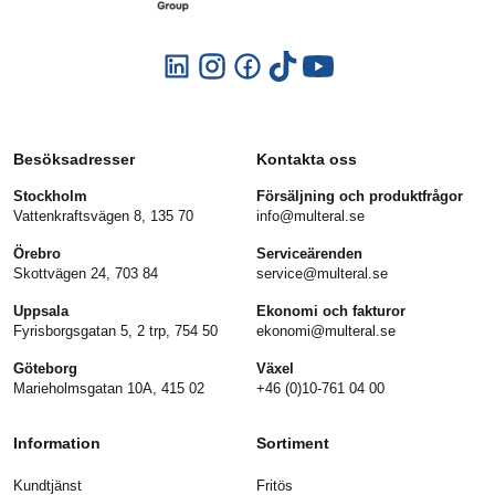
Besöksadresser
Kontakta oss
Stockholm
Försäljning och produktfrågor
Vattenkraftsvägen 8, 135 70
info@multeral.se
Örebro
Serviceärenden
Skottvägen 24, 703 84
service@multeral.se
Uppsala
Ekonomi och fakturor
Fyrisborgsgatan 5, 2 trp, 754 50
ekonomi@multeral.se
Göteborg
Växel
Marieholmsgatan 10A, 415 02
+46 (0)10-761 04 00
Information
Sortiment
Kundtjänst
Fritös