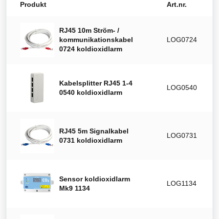
Produkt
Art.nr.
RJ45 10m Ström- /
kommunikationskabel
LOG0724
0724 koldioxidlarm
Kabelsplitter RJ45 1-4
LOG0540
0540 koldioxidlarm
RJ45 5m Signalkabel
LOG0731
0731 koldioxidlarm
Sensor koldioxidlarm
LOG1134
Mk9 1134