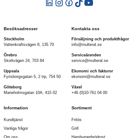
Besöksadresser
Kontakta oss
Stockholm
Försäljning och produktfrågor
Vattenkraftsvägen 8, 135 70
info@multeral.se
Örebro
Serviceärenden
Skottvägen 24, 703 84
service@multeral.se
Uppsala
Ekonomi och fakturor
Fyrisborgsgatan 5, 2 trp, 754 50
ekonomi@multeral.se
Göteborg
Växel
Marieholmsgatan 10A, 415 02
+46 (0)10-761 04 00
Information
Sortiment
Kundtjänst
Fritös
Vanliga frågor
Grill
Om oss
Hamburgerbrödrost