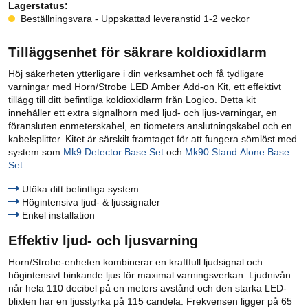
Lagerstatus:
Beställningsvara - Uppskattad leveranstid 1-2 veckor
Tilläggsenhet för säkrare koldioxidlarm
Höj säkerheten ytterligare i din verksamhet och få tydligare
varningar med Horn/Strobe LED Amber Add-on Kit, ett effektivt
tillägg till ditt befintliga koldioxidlarm från Logico. Detta kit
innehåller ett extra signalhorn med ljud- och ljus-varningar, en
föransluten enmeterskabel, en tiometers anslutningskabel och en
kabelsplitter. Kitet är särskilt framtaget för att fungera sömlöst med
system som
Mk9 Detector Base Set
och
Mk90 Stand Alone Base
Set
.
Utöka ditt befintliga system
Högintensiva ljud- & ljussignaler
Enkel installation
Effektiv ljud- och ljusvarning
Horn/Strobe-enheten kombinerar en kraftfull ljudsignal och
högintensivt binkande ljus för maximal varningsverkan. Ljudnivån
når hela 110 decibel på en meters avstånd och den starka LED-
blixten har en ljusstyrka på 115 candela. Frekvensen ligger på 65