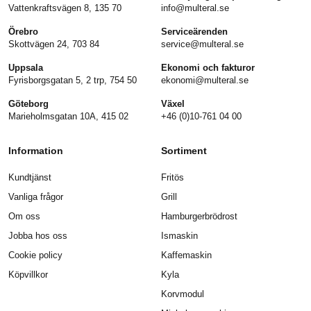
Vattenkraftsvägen 8, 135 70
info@multeral.se
Örebro
Serviceärenden
Skottvägen 24, 703 84
service@multeral.se
Uppsala
Ekonomi och fakturor
Fyrisborgsgatan 5, 2 trp, 754 50
ekonomi@multeral.se
Göteborg
Växel
Marieholmsgatan 10A, 415 02
+46 (0)10-761 04 00
Information
Sortiment
Kundtjänst
Fritös
Vanliga frågor
Grill
Om oss
Hamburgerbrödrost
Jobba hos oss
Ismaskin
Cookie policy
Kaffemaskin
Köpvillkor
Kyla
Korvmodul