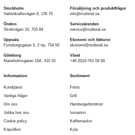
Stockholm
Försäljning och produktfrågor
Vattenkraftsvägen 8, 135 70
info@multeral.se
Örebro
Serviceärenden
Skottvägen 24, 703 84
service@multeral.se
Uppsala
Ekonomi och fakturor
Fyrisborgsgatan 5, 2 trp, 754 50
ekonomi@multeral.se
Göteborg
Växel
Marieholmsgatan 10A, 415 02
+46 (0)10-761 04 00
Information
Sortiment
Kundtjänst
Fritös
Vanliga frågor
Grill
Om oss
Hamburgerbrödrost
Jobba hos oss
Ismaskin
Cookie policy
Kaffemaskin
Köpvillkor
Kyla