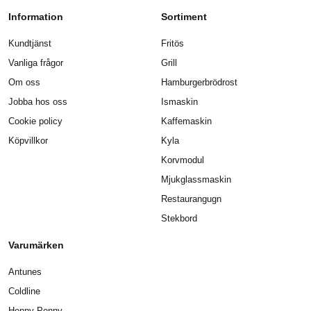
Information
Sortiment
Kundtjänst
Fritös
Vanliga frågor
Grill
Om oss
Hamburgerbrödrost
Jobba hos oss
Ismaskin
Cookie policy
Kaffemaskin
Köpvillkor
Kyla
Korvmodul
Mjukglassmaskin
Restaurangugn
Stekbord
Varumärken
Antunes
Coldline
Henny Penny