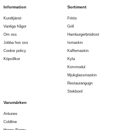
Information
Sortiment
Kundtjänst
Fritös
Vanliga frågor
Grill
Om oss
Hamburgerbrödrost
Jobba hos oss
Ismaskin
Cookie policy
Kaffemaskin
Köpvillkor
Kyla
Korvmodul
Mjukglassmaskin
Restaurangugn
Stekbord
Varumärken
Antunes
Coldline
Henny Penny