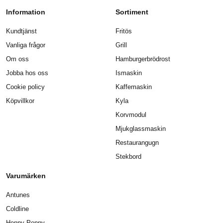
Information
Sortiment
Kundtjänst
Fritös
Vanliga frågor
Grill
Om oss
Hamburgerbrödrost
Jobba hos oss
Ismaskin
Cookie policy
Kaffemaskin
Köpvillkor
Kyla
Korvmodul
Mjukglassmaskin
Restaurangugn
Stekbord
Varumärken
Antunes
Coldline
Henny Penny