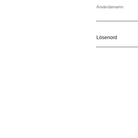
Korvutrustning
Vinkyl
Användarnamn
Pastakokare
Frysskåp
Restaurangugn
Frysbänk
Lösenord
Restaurangspis
Displayfrys
Stekbord
Glassfrys
Övrigt
Ismaskin
Blast chiller
Mjukglassmaskin
Slushmaskin
Pommesdispenser