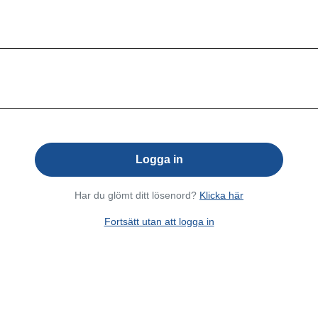
Dressingpistoler & flaskor
Dryck- & läsktillbehör
Fritöstillbehör
Grill- och stekbordstillbehör
Kaffetillbehör
Kantiner & lock
Har du glömt ditt lösenord?
Klicka här
Kyl- och frysskåpstillbehör
Fortsätt utan att logga in
Mjukglassmaskinstillbehör
Ostpumpstillbehör
Stativ & hjul