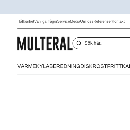
Hållbarhet
Vanliga frågor
Service
Media
Om oss
Referenser
Kontakt
VÄRME
KYLA
BEREDNING
DISK
ROSTFRITT
KA
Hamburgerbrödrost
Kylskåp
Fritös
Kylbänk
Varmhållning
Kylränna
Grill
Displaykyl