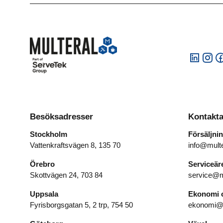
Dryck
Besöksadresser
Kontakta
Stockholm
Försäljni
Vattenkraftsvägen 8, 135 70
info@multe
Örebro
Serviceä
Skottvägen 24, 703 84
service@m
Uppsala
Ekonomi o
Fyrisborgsgatan 5, 2 trp, 754 50
ekonomi@m