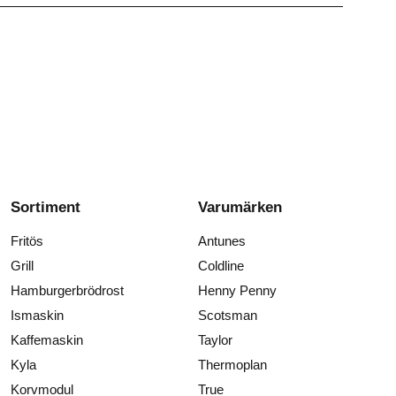
Sortiment
Varumärken
Fritös
Antunes
Grill
Coldline
Hamburgerbrödrost
Henny Penny
Ismaskin
Scotsman
Kaffemaskin
Taylor
Kyla
Thermoplan
Korvmodul
True