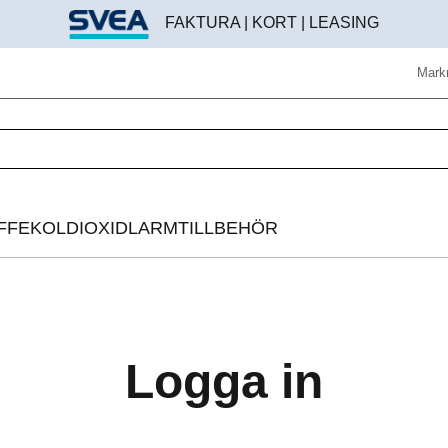
FAKTURA | KORT | LEASING
Mark
FFE
KOLDIOXIDLARM
TILLBEHÖR
Helautomatisk kaffemaskin
Beredningstillbehör
Espressomaskin
Brödroststillbehör
Logga in
Bryggkaffelösning
Digitala instrument
Kaffekvarn
Disk & rengöring