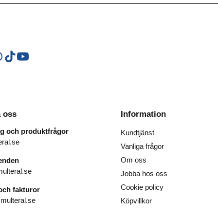
Ugnstillbehör
Utensilier
Övrigt
 oss
Information
ng och produktfrågor
Kundtjänst
ral.se
Vanliga frågor
Om oss
renden
ulteral.se
Jobba hos oss
Cookie policy
ch fakturor
ulteral.se
Köpvillkor