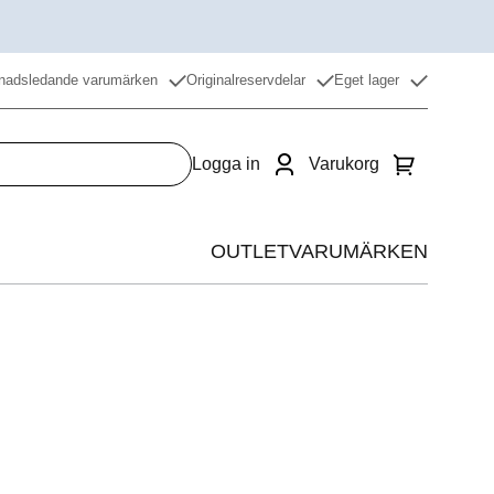
nadsledande varumärken
Originalreservdelar
Eget lager
Logga in
Varukorg
OUTLET
VARUMÄRKEN
Värme
Kyla
Beredning
Restaurangdiskmaskin